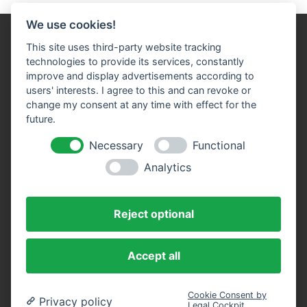
We use cookies!
This site uses third-party website tracking
technologies to provide its services, constantly
improve and display advertisements according to
users' interests. I agree to this and can revoke or
Impressum
Datenschutz
Widerruf-Formular
change my consent at any time with effect for the
future.
Cookie-Einstellungen ändern
Necessary
Functional
P&S Immobilien-Partner GmbH
Analytics
Bamberger Straße 64c
Im Ypsilon-Haus
95445 Bayreuth
Reject optional
Telefon: +49 (0)921 - 73 81 - 0
E-Mail:
info(at)psimmobilien.net
Accept all
Cookie Consent by
Privacy policy
Legal Cockpit